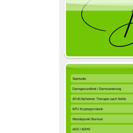
Startseite
Darmgesundheit / Darmsanierung
ATnN Alzheimer Therapie nach Nehls
KPU Kryptopyrrolurie
Wendepunkt Burnout
ADS / ADHS