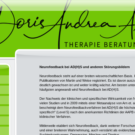
Neurofeedback bei AD(H)S und anderen Störungsbildern
Neurofeedback steht auf einer breiten wissenschaftlichen Basis
Publikationen von Martin und Weise registriert. Es ist davon aus
deutlich gewachsen ist und weiter kräftig wächst. Am besten unt
häufgsten angewandt wird Neurofeedback bei AD(H)S.
Der Nachweis der klinischen und spezifischen Wirksamkeit von 
vielen Studien und in 2009 mittels einer Metaanalyse von Arn et.
bescheinigt dem Neurofeedbackverfahren bei AD(H)S die höchste
spezifisch" (Level 5) nach den anerkannten Richtlinien der AAPB
kklinischer Verfahren.
Mittlerweile etabliert sich Neurofeedback, dank weiterer Forschu
und einer breiteren Wahrnehmung, auch verstärkt als evidenzbasi
Suchterkrankungen, Depression, Migräne und Tinnitus.