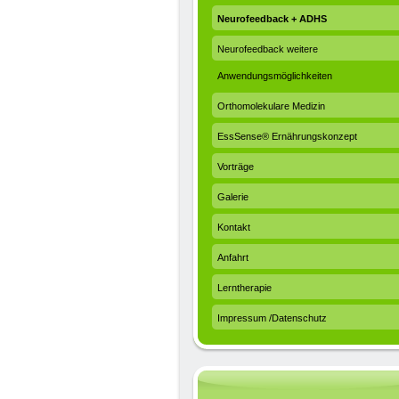
Neurofeedback + ADHS
Neurofeedback weitere
Anwendungsmöglichkeiten
Orthomolekulare Medizin
EssSense® Ernährungskonzept
Vorträge
Galerie
Kontakt
Anfahrt
Lerntherapie
Impressum /Datenschutz