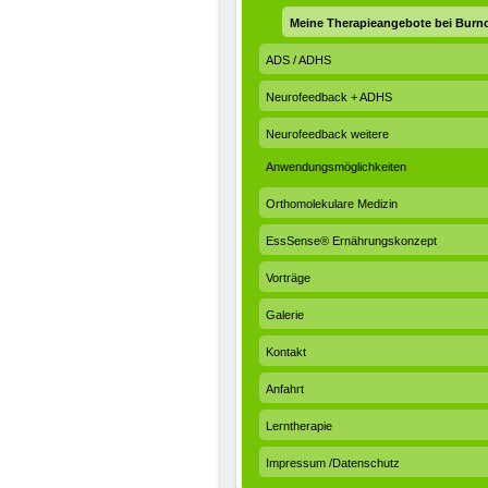
Meine Therapieangebote bei Burn
ADS / ADHS
Neurofeedback + ADHS
Neurofeedback weitere
Anwendungsmöglichkeiten
Orthomolekulare Medizin
EssSense® Ernährungskonzept
Vorträge
Galerie
Kontakt
Anfahrt
Lerntherapie
Impressum /Datenschutz