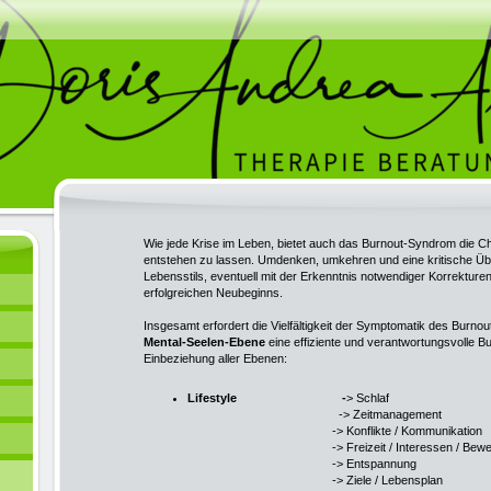
Wie jede Krise im Leben, bietet auch das Burnout-Syndrom die 
entstehen zu lassen. Umdenken, umkehren und eine kritische Üb
Lebensstils, eventuell mit der Erkenntnis notwendiger Korrekture
erfolgreichen Neubeginns.
Insgesamt erfordert die Vielfältigkeit der Symptomatik des Burn
Mental-Seelen-Ebene
eine effiziente und verantwortungsvolle 
Einbeziehung aller Ebenen:
Lifestyle -
> Schlaf
-> Zeitmanagement
-> Konflikte / Kommunikation
-> Freizeit / Interessen / Beweg
-> Entspannung
-> Ziele / Lebensplan