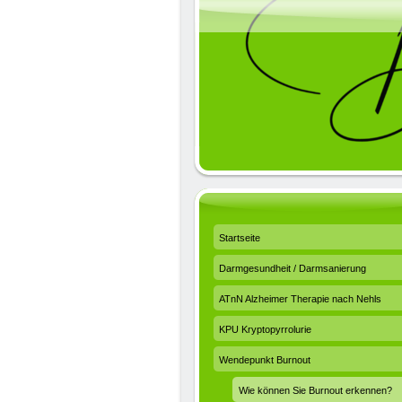
Startseite
Darmgesundheit / Darmsanierung
ATnN Alzheimer Therapie nach Nehls
KPU Kryptopyrrolurie
Wendepunkt Burnout
Wie können Sie Burnout erkennen?