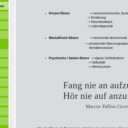
out
Körper-Ebene
-> neurosensorisches Syst
-> Ernährung
​ -> Neurofeedback
-> Labordiagnostik
Mental/Geist-Ebene
-> hemmende blockierende Kon
-> zerstörende Überzeugungen 
Verhaltensmuster
Psychische / Seelen-Ebene
-> eigene Gefühlsebene
-> Selbstbild
-> Wertesystem
Fang nie an auf
Hör nie auf anz
Marcus Tullius Cice