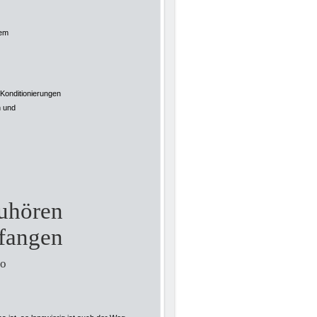
em
ditionierungen
und
zuhören
ufangen
ro